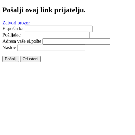
Pošalji ovaj link prijatelju.
Zatvori prozor
El.pošta ka
Pošiljalac
Adresa vaše el.pošte
Naslov
Pošalji
Odustani